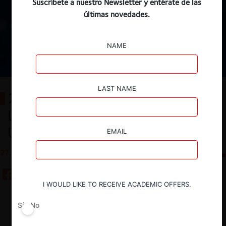
Suscríbete a nuestro Newsletter y entérate de las
últimas novedades.
NAME
LAST NAME
2° Conferencia Internacional de
Libre Competencia 2025 (UAI,
USC, ISCI)
EMAIL
27.08.2025
CeCo Chile
I WOULD LIKE TO RECEIVE ACADEMIC OFFERS.
Guardar
Sí
No