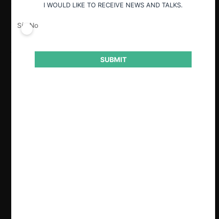
I WOULD LIKE TO RECEIVE NEWS AND TALKS.
Ver Respuestas
Sí
No
SUBMIT
Discursos inaugurales y ponencia de
Nicolás Rojas, Presidente del TDLC
La Conferencia Internacional “
Challenges in Digital
Platforms
” es la segunda versión de este seminario
organizado por el
CentroCompetencia (CeCo)
, de la
Universidad Adolfo Ibáñez, la
Universidad de
Southern California
y el
Instituto de Sistemas
Complejos de Ingeniería (ISCI)
, de la Universidad de
Chile.