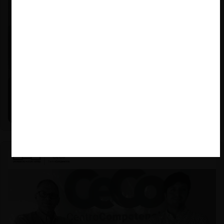
Felipe Castro y Mauricio Garetto |
24.06.2026
Estudio de mercado de la educación (con Felipe Castro y
Mauricio Garetto)