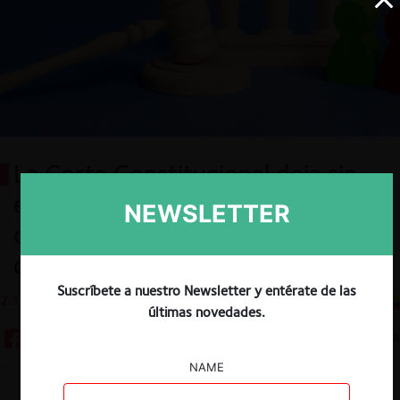
La Corte Constitucional deja sin
efecto resolución de la SCPM en
NEWSLETTER
caso de competencia desleal y
dinero electrónico
Suscríbete a nuestro Newsletter y entérate de las
2.11.2022
CeCo Ecuador
últimas novedades.
6 minutos
NAME
Descargar
Guardar