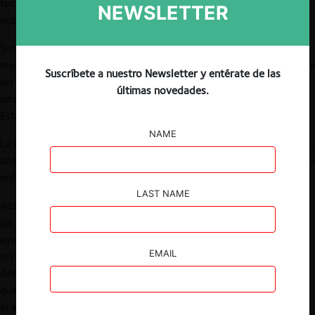
tecnológica por abusar de su dominancia en el mercado de
NEWSLETTER
publicidad online y de coludirse con Facebook.
Solo un día después, otros 38 Estados –demócratas y
republicanos-, la
acusaron
de mantener un monopolio ilegal sobre
Suscríbete a nuestro Newsletter y entérate de las
los servicios generales de búsqueda, ampliando la demanda
últimas novedades.
interpuesta en octubre por el Departamento de Justicia de
Estados Unidos (DOJ)(ver nota CeCo,
aquí
).
NAME
La acusación de haber celebrado un acuerdo ilegal con Facebook,
añade una nueva arista a las múltiples demandas que actualmente
enfrentan las gigantes tecnológicas en diversas jurisdicciones.
LAST NAME
Acá tiene que correr mucha agua bajo el puente -el de los
juicios-, para recién poder tener mayores antecedentes que
ayuden a evaluar el sustento y pertinencia de los argumentos de
EMAIL
los demandantes. Habrá que esperar a ver la respuesta a estas
demandas por parte de las gigantes tecnológicas y las pruebas
que se vayan incorporando a los procesos legales. En todo caso,
el asunto promete “entretención” infinita para los abogados y