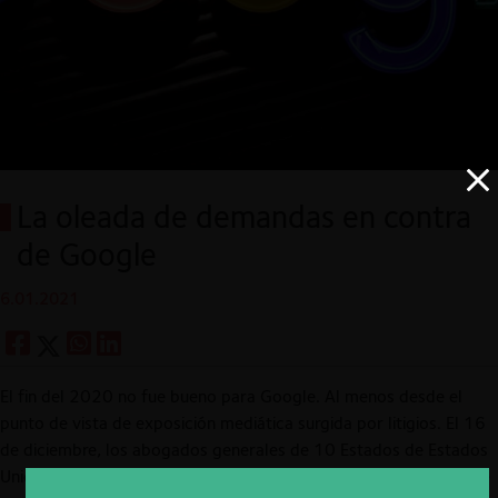
La oleada de demandas en contra
de Google
6.01.2021
El fin del 2020 no fue bueno para Google. Al menos desde el
punto de vista de exposición mediática surgida por litigios. El 16
de diciembre, los abogados generales de 10 Estados de Estados
Unidos de América, todos republicanos,
demandaron
a la gigante