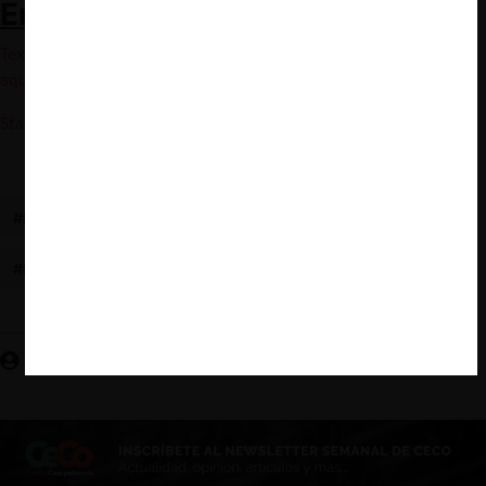
Enlaces relacionados
Texas Attorney General y otros
– Demanda contra Google.
Ver
aquí
State of Colorado y otros
– Demanda contra Google.
Ver aquí
#DOJ
#GOOGLE
#PLATAFORMAS DIGITALES
#DOUBLECLICK
Josefa Escobar U.