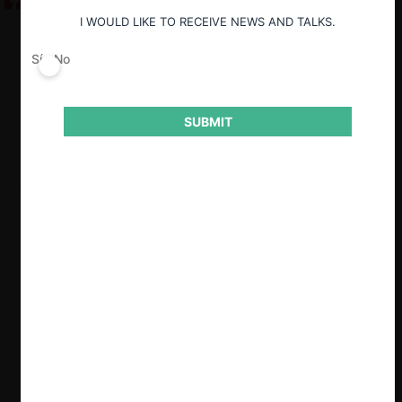
I WOULD LIKE TO RECEIVE NEWS AND TALKS.
Guardar
Sí
No
Ver Respuestas
SUBMIT
"(...) la presentación de casos ante los
tribunales o su resolución administrativa
tiene como razón de ser fundamental el
solucionar o remediar un problema de
competencia. Ergo, si las medidas
decretadas para solucionar dicho
problema no se cumplen, in extremis, los