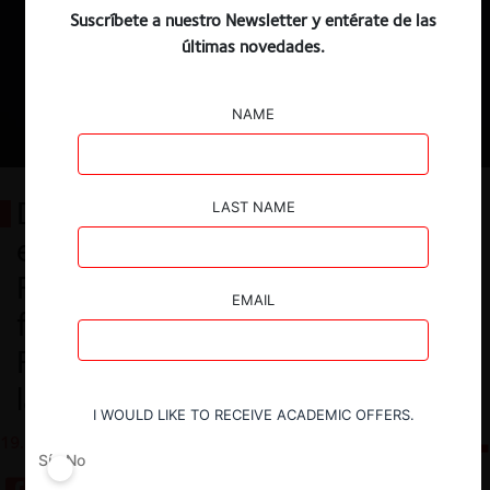
Suscríbete a nuestro Newsletter y entérate de las
últimas novedades.
NAME
Desafíos de la libre competencia
LAST NAME
en la fiscalización de remedios:
Reflexiones en base a la
EMAIL
formación de la División de
Fiscalización de Cumplimiento de
la FNE
I WOULD LIKE TO RECEIVE ACADEMIC OFFERS.
19.11.2025
CeCo Chile
Sí
No