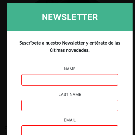
NEWSLETTER
Suscríbete a nuestro Newsletter y entérate de las
últimas novedades.
NAME
LAST NAME
EMAIL
Carlos Mena L.
Abogado socio del estudio Creel, García
Cuéllar, Aiza y Enríquez especializado en competencia