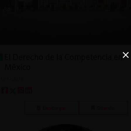
El Derecho de la Competencia en
México
10.12.2019
Descargar
Guardar