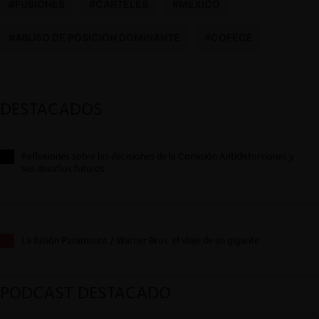
#FUSIONES
#CARTELES
#MÉXICO
#ABUSO DE POSICIÓN DOMINANTE
#COFECE
DESTACADOS
Reflexiones sobre las decisiones de la Comisión Antidistorsiones y
sus desafíos futuros
La fusión Paramount / Warner Bros: el viaje de un gigante
PODCAST DESTACADO