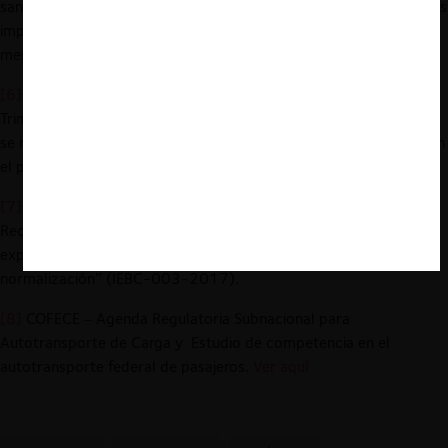
sancionó más casos -expedientes- de carteles, aunque las multas
impuestas a agentes que incurrieron en abusos de poder de
mercado fueron más altas.
[6]
COFECE – Estadísticas Institucionales del Tercer Informe
Trimestral 2019. En su Anexo 2 («Estadísticas Institucionales»),
se muestra el rechazo de 40 denuncias, frente a 37 ingresadas en
el periodo.
Ver aquí
[7]
Expedientes IEBC-005-2018 e IEBC-002-2017.
Recientemente la COFECE cerró por falta de elementos el
expediente relativo a “acreditación, evaluación de conformidad y
normalización” (IEBC-003-2017).
[8]
COFECE – Agenda Regulatoria Subnacional para
Autotransporte de Carga y Estudio de competencia en el
autotransporte federal de pasajeros.
Ver aquí