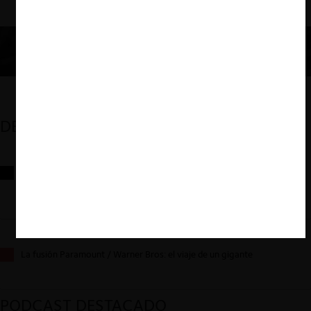
DESTACADOS
Reflexiones sobre las decisiones de la Comisión Antidistorsiones y
sus desafíos futuros
La fusión Paramount / Warner Bros: el viaje de un gigante
PODCAST DESTACADO