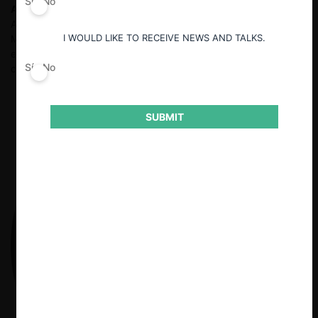
Sí
No
Antonio Cárdenas
Socio que encabeza la práctica de Litigio
Administrativo e Investigaciones en la oficia de DLA Piper
I WOULD LIKE TO RECEIVE NEWS AND TALKS.
México. Abogado litigante y regulatorio con más de 20 años de
experiencia y 12 años de experiencia ininterrumpida en materia
Sí
No
competencia económica.
SUBMIT