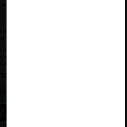
futuros que esta autoridad deberá enfrentar.
[1]
Suprema Corte de Justicia de la Nación, R.A. 644/2011, p.
10.
[2]
El autor declara haber participado como abogado de la
empresa de telecomunicaciones que obtuvo la sentencia en
contra de la SCT.
También te puede interesar:
Autoridades al pizarrón
COFECE: Riesgos que habrá que convertir en
oportunidades
Cuando la Regulación sofoca la Competencia: