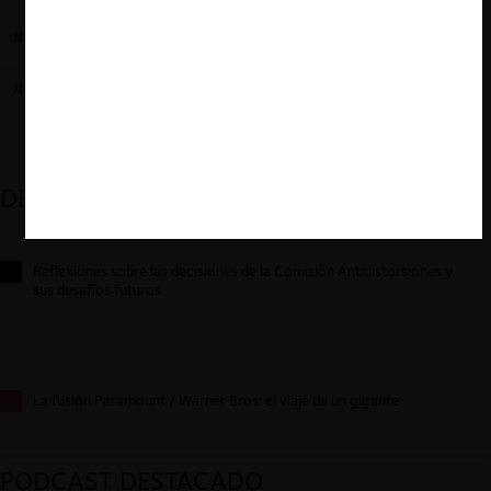
#ÓRGANO REGULADOR
#AUTONOMÍA
#MÉXICO
#COFECE
#ÓRGANO COMPETENCIA
DESTACADOS
Reflexiones sobre las decisiones de la Comisión Antidistorsiones y
sus desafíos futuros
La fusión Paramount / Warner Bros: el viaje de un gigante
PODCAST DESTACADO