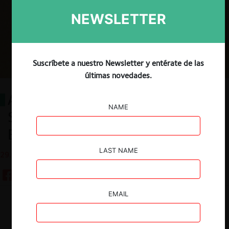
NEWSLETTER
Suscríbete a nuestro Newsletter y entérate de las
últimas novedades.
Abuso de Posición Dominante y
NAME
Sostenibilidad Medioambiental:
Explorando nuevos horizontes
LAST NAME
29.06.2022
EMAIL
Guardar