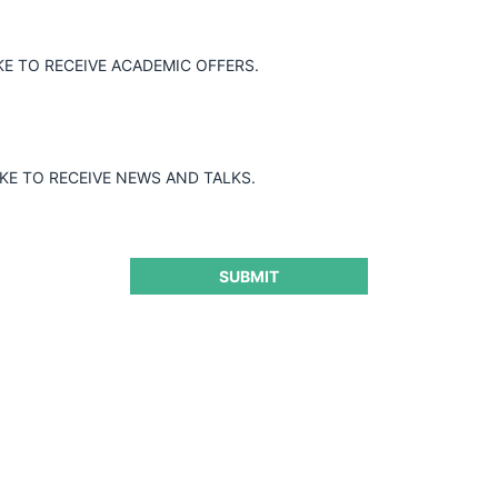
KE TO RECEIVE ACADEMIC OFFERS.
IKE TO RECEIVE NEWS AND TALKS.
SUBMIT
conómico cuantitativo en el
aciones en Colombia
CeCo Col