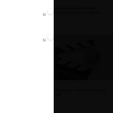
Reflexiones sobre las decisiones de la
Comisión Antidistorsiones y sus desafíos
Sí
No
futuros
Sí
No
La fusión Paramount / Warner Bros: el viaje
de un gigante
ombia