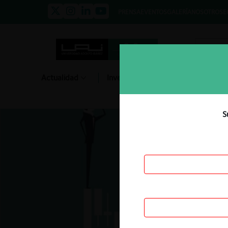
PRENSA
EVENTOS
GALERÍA
NOSOTROS
E
Actualidad
Investigación
Diálogo
S