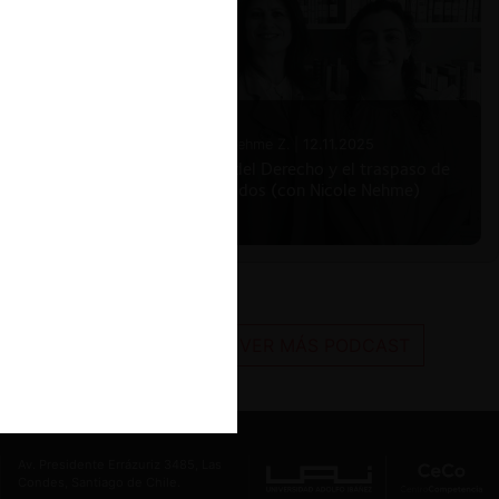
Nicole Nehme Z. |
12.11.2025
El arte del Derecho y el traspaso de
los legados (con Nicole Nehme)
VER MÁS PODCAST
Av. Presidente Errázuriz 3485, Las
Condes, Santiago de Chile.