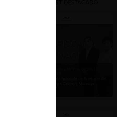
PODCAST DESTACADO
ar
na
ariales en
Protabaco
 de un
Felipe Castro y Mauricio Garetto |
24.06.2026
atemática
Estudio de mercado de la educación
nómico
(con Felipe Castro y Mauricio
obre los
Garetto)
ran el
r a la