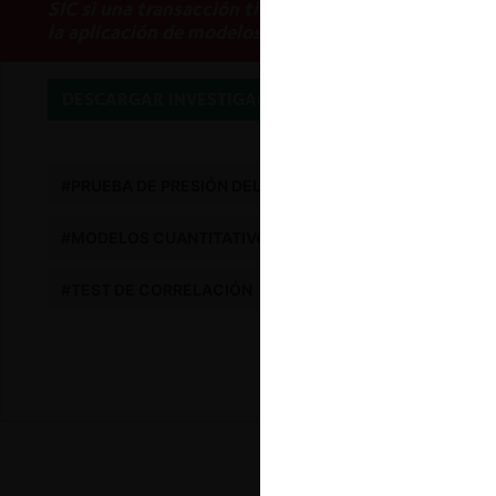
SIC si una transacción tiene (o no) riesgos de efect
la aplicación de modelos cuantitativos que sean ro
DESCARGAR INVESTIGACIÓN
#PRUEBA DE PRESIÓN DEL PRECIO AL ALZA
#ELASTI
#MODELOS CUANTITATIVOS
#ECONOMETRÍA
#
#TEST DE CORRELACIÓN