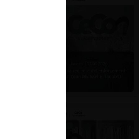
izar en
”.
Michael E. Jacobs |
21.01.2026
La historia reciente del enforcement
en EE.UU. (con Michael E. Jacobs)