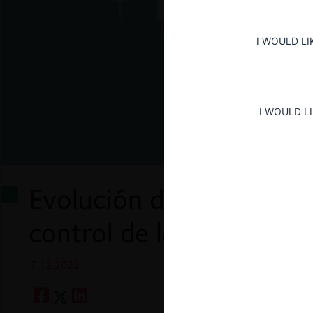
I WOULD LI
I WOULD L
Evolución del análisis e
control de las concentr
7.12.2022