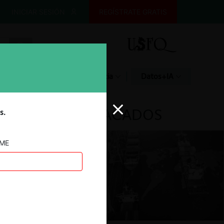
INICIAR SESIÓN
REGÍSTRATE GRATIS
Glosario
Jurisprudencia
Datos+IA
DESTACADOS
s.
AME