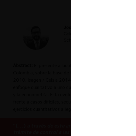
José Plata-Puyana
Socio de MarkUp
Colombia, y del Estado de Nueva Yo
School of Economics y Maestría en 
Abstract:
El presente artículo revisa la evolución en materi
Colombia, sobre la base de tres decisiones de la Superinten
2010, Isagen / Celsia 2014 y Postobón / Pepsi 2005 y 2015
enfoque cualitativo a uno cuantitativo para estimar el riesg
y la econometría. Esta evolución ha sido el resultado de la i
frente a casos difíciles, secundado por la misma autorida
ejercicios cuantitativos allegados por las partes de la tra
“(…)
a través de
este artículo también persigo los
trámite de control a las integraciones en Colombia