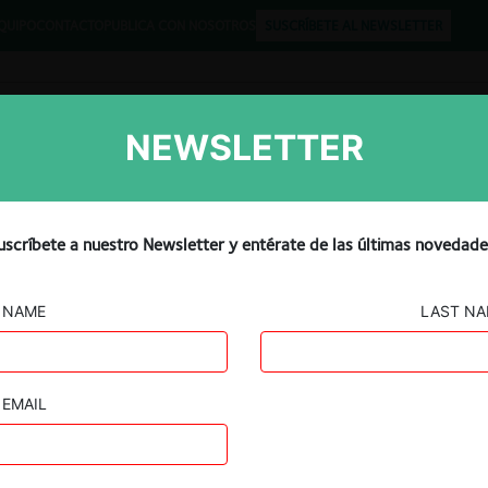
QUIPO
CONTACTO
PUBLICA CON NOSOTROS
SUSCRÍBETE AL NEWSLETTER
NEWSLETTER
Libros
Opinión
Podcast
uscríbete a nuestro Newsletter y entérate de las últimas novedade
NAME
LAST N
EMAIL