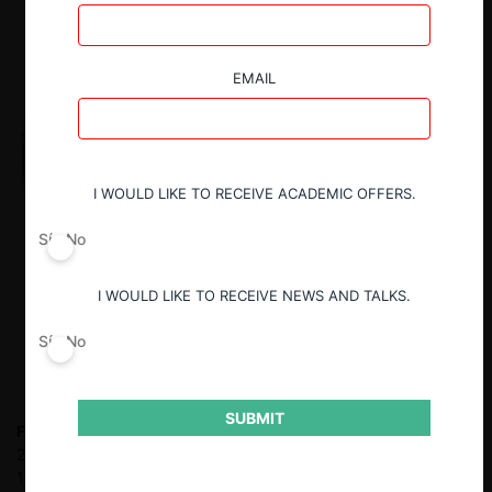
EMAIL
I WOULD LIKE TO RECEIVE ACADEMIC OFFERS.
Sí
No
I WOULD LIKE TO RECEIVE NEWS AND TALKS.
Sí
No
SUBMIT
Felipe Irarrázabal Ph.
Fiscal Nacional Económico entre 2010 y
2018. Socio en Philippi, Yrarrázaval, Pulido & Brunner entre
1999 y 2010. Stagiaire en Cleary Gottlieb Steen & Hamilton LLP