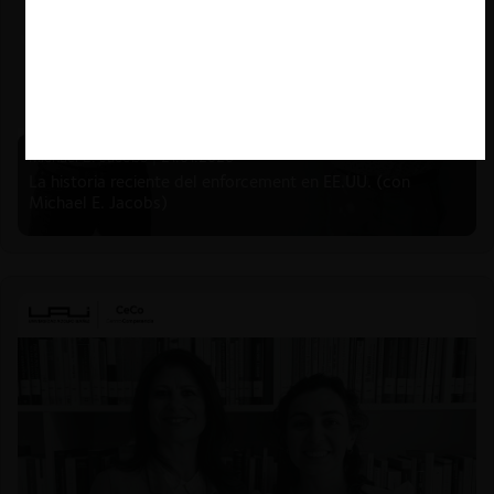
Michael E. Jacobs |
21.01.2026
La historia reciente del enforcement en EE.UU. (con
Michael E. Jacobs)