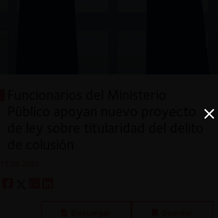
Funcionarios del Ministerio
Público apoyan nuevo proyecto
de ley sobre titularidad del delito
de colusión
11.08.2021
Descargar
Guardar