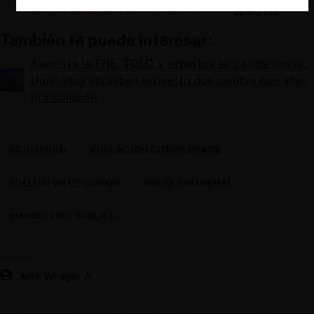
Video del foro organizado por Encuentro Público
(29.07.21)
También te puede interesar:
Ausentes la FNE, TDLC y expertos en competencia:
Diputados aprueban proyecto que cambia querellas
por colusión
#COLUSIÓN
#DELACIÓN COMPENSADA
#DELITO DE COLUSIÓN
#DERECHO PENAL
#MINISTERIO PÚBLICO
José Venegas A.