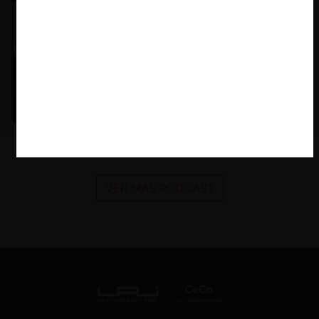
Nicole Nehme Z. |
12.11.2025
El arte del Derecho y el traspaso de los legados (con
Nicole Nehme)
VER MÁS PODCAST