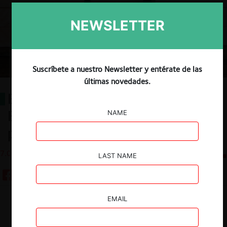
NEWSLETTER
Suscríbete a nuestro Newsletter y entérate de las
últimas novedades.
El Hearing Officer de la Comisión
Europea: Posibles aplicaciones
NAME
prácticas para Chile
7.06.2023
CeCo Chile
LAST NAME
EMAIL
Guardar