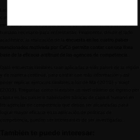
Las señales al mercado deben ser claras en cuanto a que se
cuenta con una entidad que es capaz de lidiar con las fallas de
mercado presentes ya que cuenta con la autonomía y el capital
humano necesario para enfrentarlas. Finalmente, desde el lado
académico, la realización de la
encuesta
en los cuatro países
mencionados motivada por CeCo
permite contar con una línea
base de la eficacia
antitrust
de las agencias de competencia
.
Ojalá encuestas similares sean aplicadas a más países de la región
y de manera continua, para contar con más información y así
poder replicar ejercicios similares a los de Ma (2010) y Voigt
(2009). Preguntas como si existen un nivel mínimo de ingreso per
cápita en los países o habilidades básicas de capital humano en
las agencias de competencia que deban ser alcanzadas para
lograr mayor eficacia en la aplicación de políticas de
competencia, pueden ser interesantes de ser investigadas.
También te puede interesar: