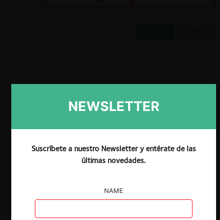
ESP
ENG
Claves
NEWSLETTER
Ma (2010
) aporta un interesante trabajo
que brinda evidencia cuantitativa sobre la
interacción causal entre instituciones y su
Suscríbete a nuestro Newsletter y entérate de las
independencia, y efectividad antitrust.
últimas novedades.
Los resultados de Ma sugieren que es la
independencia
de facto
y no la
independencia
de jure
, la que importa
NAME
para la eficacia de las políticas de
competencia.