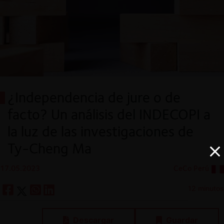
¿Independencia de jure o de
facto? Un análisis del INDECOPI a
la luz de las investigaciones de
Ty-Cheng Ma
17.05.2023
CeCo Perú
12 minutos
Descargar
Guardar