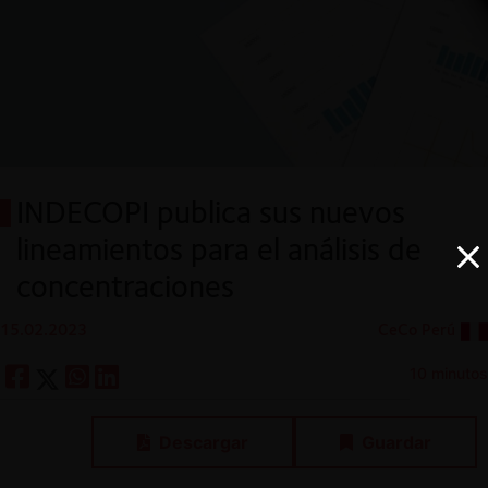
INDECOPI publica sus nuevos
lineamientos para el análisis de
concentraciones
15.02.2023
CeCo Perú
10 minutos
Descargar
Guardar