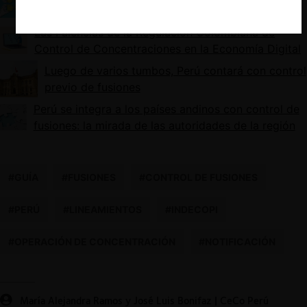
año de implementación y nuevos lineamientos
Las Falencias de la Regulación Colombiana de
Control de Concentraciones en la Economía Digital
Luego de varios tumbos, Perú contará con control
previo de fusiones
Perú se integra a los países andinos con control de
fusiones: la mirada de las autoridades de la región
#GUÍA
#FUSIONES
#CONTROL DE FUSIONES
#PERÚ
#LINEAMIENTOS
#INDECOPI
#OPERACIÓN DE CONCENTRACIÓN
#NOTIFICACIÓN
María Alejandra Ramos y José Luis Bonifaz | CeCo Perú