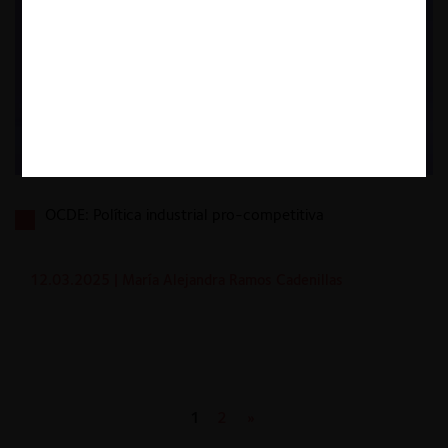
OCDE: Política industrial pro-competitiva
12.03.2025
| María Alejandra Ramos Cadenillas
1
2
»