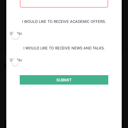
I WOULD LIKE TO RECEIVE ACADEMIC OFFERS.
Sí
No
I WOULD LIKE TO RECEIVE NEWS AND TALKS.
Sí
No
De los likes a la rentabilidad: Análisis de la relación
de los influencers con el mercado digital y de
consumo en Perú
SUBMIT
20.08.2025
| Sebastián Lizárraga P., Charlene Salazar P. y
Valery Tolentino A.