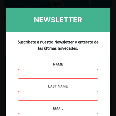
Canal de distribución y remedios: el hilo que conecta
NEWSLETTER
las operaciones Primax–Terpel y Gloria–San Mateo
3.09.2025
| María Alejandra Ramos C. y Nadia Janampa R.
Suscríbete a nuestro Newsletter y entérate de
las últimas novedades.
NAME
LAST NAME
EMAIL