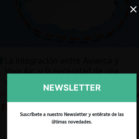
La integración entre Avianca y
Viva Air, y la necesidad de una
autoridad única de competencia
NEWSLETTER
28.12.2022
CeCo Colombia
8 minutos.
Suscríbete a nuestro Newsletter y entérate de las
últimas novedades.
Descargar
Guardar