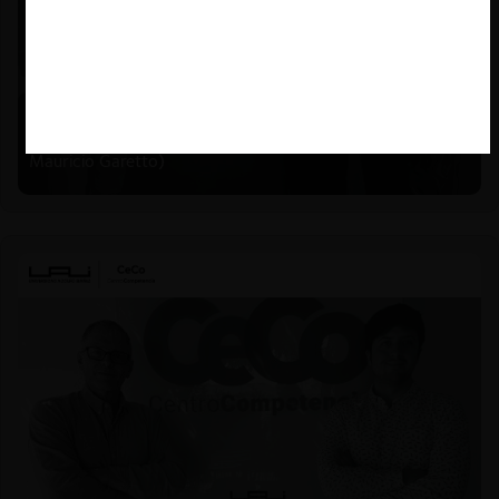
Felipe Castro y Mauricio Garetto |
24.06.2026
Estudio de mercado de la educación (con Felipe Castro y
Mauricio Garetto)