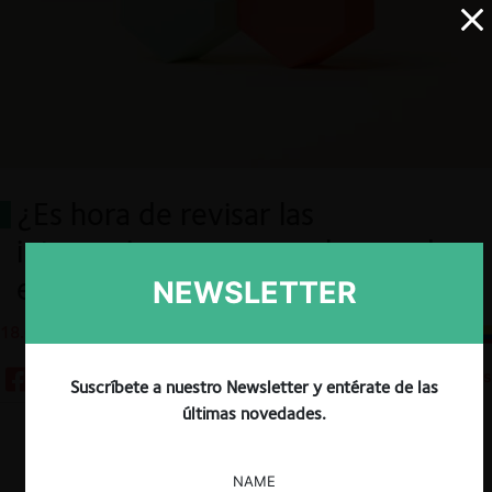
¿Es hora de revisar las
integraciones por conglomerado
en Colombia?
NEWSLETTER
18.01.2023
CeCo Colombia
5 minutos
Suscríbete a nuestro Newsletter y entérate de las
últimas novedades.
Descargar
Guardar
NAME