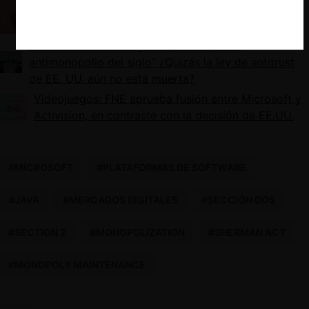
Modo Gamer: FTC busca bloquear fusión entre
Microsoft y Activision
United States v. Google: el primer “juicio
antimonopolio del siglo” ¿Quizás la ley de antitrust
de EE. UU. aún no está muerta?
Videojuegos: FNE aprueba fusión entre Microsoft y
Activision, en contraste con la decisión de EE.UU.
#MICROSOFT
#PLATAFORMAS DE SOFTWARE
#JAVA
#MERCADOS DIGITALES
#SECCIÓN DOS
#SECTION 2
#MONOPOLIZATION
#SHERMAN ACT
#MONOPOLY MAINTENANCE