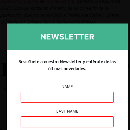
publicación original
de
Promarket.org
, de fecha 9 de junio de
2023. Esto se realiza en el marco de un convenio de re-
publicación suscrito entre CeCo y ProMarket (Stigler Center,
University of Chicago Booth School of Business).
NEWSLETTER
Suscríbete a nuestro Newsletter y entérate de las
últimas novedades.
NAME
LAST NAME