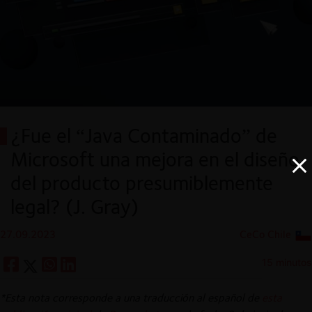
¿Fue el “Java Contaminado” de
Microsoft una mejora en el diseño
del producto presumiblemente
legal? (J. Gray)
27.09.2023
CeCo Chile
15 minutos
*Esta nota corresponde a una traducción al español de
esta