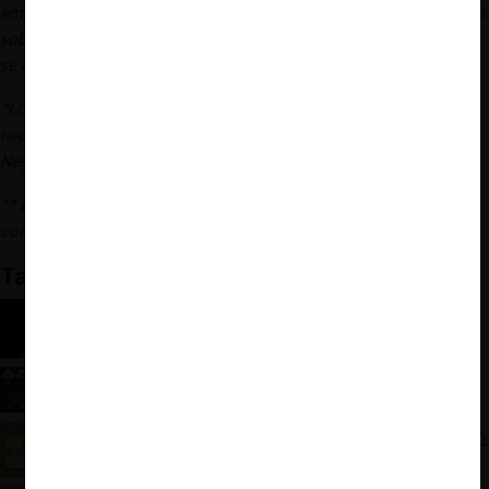
empresas tecnológicas globales. También ha asesorado a clientes
sobre las prácticas comerciales de Google, pero este trabajo no
se refleja en ningún litigio pasado o actual.
*Los artículos representan las opiniones de sus escritores, no
necesariamente las de la Universidad de Chicago, la Escuela de
Negocios Booth o su facultad.
**
Nota del traductor:
Esta traducción al español fue realizada
con el apoyo de la herramienta Chat GPT, de Open AI.
También te puede interesar:
CMA prohíbe la concentración de Microsoft y
Activision Blizzard, Inc.
Convenios marco y libre competencia: El fallido
intento de Microsoft para modificar las bases
DOJ demanda a Google por abusos en el mercado
de la publicidad digital