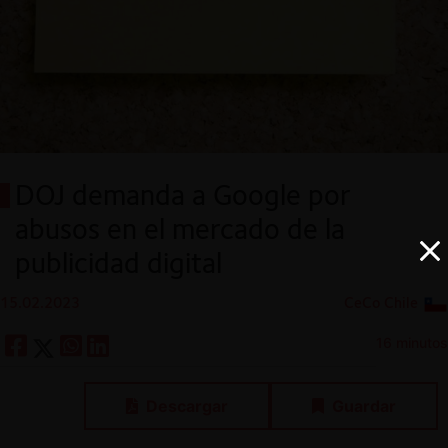
DOJ demanda a Google por
abusos en el mercado de la
publicidad digital
15.02.2023
CeCo Chile
16 minutos
Descargar
Guardar