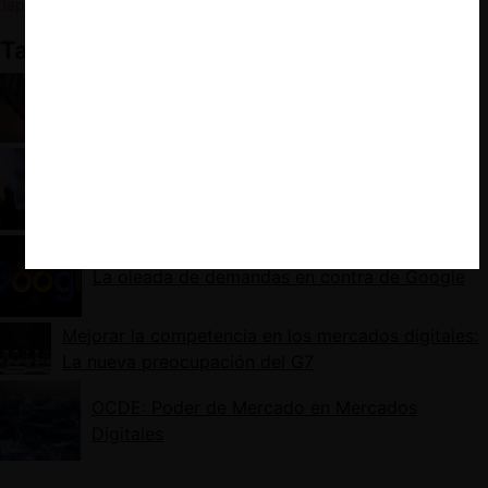
Japón
.
También te puede interesar:
Claves para entender la demanda del DOJ
contra Google
El gobierno británico da un sí a la CMA
La oleada de demandas en contra de Google
Mejorar la competencia en los mercados digitales:
La nueva preocupación del G7
OCDE: Poder de Mercado en Mercados
Digitales