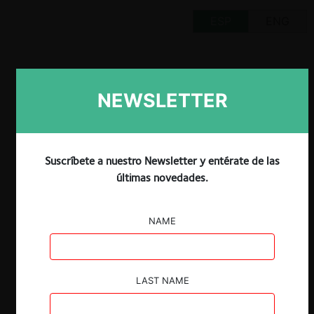
ESP
ENG
NEWSLETTER
Claves
El 24 de enero pasado, el Departamento
de Justicia estadounidense presentó una
Suscríbete a nuestro Newsletter y entérate de las
demanda en contra de Google por abuso
últimas novedades.
de posición dominante en el mercado de
la publicidad digital.
NAME
La acusación imputa a la gigante
tecnológica una serie de conductas
explotativas y exclusorias para hacerse
del control y consolidar su posición en
LAST NAME
los distintos sectores de la industria,
solicitando como remedio la venta de los