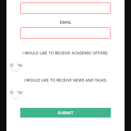
Combustibles
EMAIL
Resultado:
Sanción
I WOULD LIKE TO RECEIVE ACADEMIC OFFERS.
Sí
No
I WOULD LIKE TO RECEIVE NEWS AND TALKS.
Sí
No
Detalles de la causa
SUBMIT