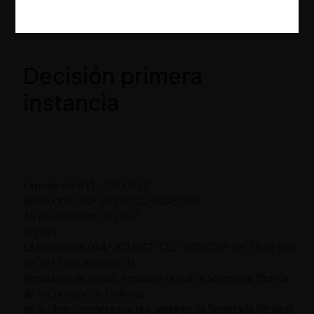
Decisión primera
instancia
Expediente 011-2015/CLC
Resolución 100-2017/CLC-INDECOPI
18 de diciembre de 2017
VISTOS:
La Resolución 014-2015/ST-CLC-INDECOPI del 15 de julio
de 2015 (en adelante, la
Resolución de Inicio), mediante la cual la Secretaría Técnica
de la Comisión de Defensa
de la Libre Competencia (en adelante, la Secretaría Técnica)