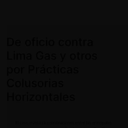
De oficio contra
Guardar
Lima Gas y otros
Información básica
INFORMACIÓN BÁSICA
DETALLES DE LA CAUSA
por Prácticas
Colusorias
N° expediente
Horizontales
000011-2015-CLC
N° resolución
100-2017-CLC
El caso involucra coordinaciones entre las principales