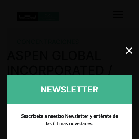
CONCENTRACIONES
ASPEN GLOBAL
INCORPORATED /
VIATRIS INC.
NEWSLETTER
La CRPI se inhibió de resolver sobre la operación de
Suscríbete a nuestro Newsletter y entérate de
concentración económica entre ASPEN GLOBAL
las últimas novedades.
INCORPORATED y VIATRIS INC, al determinar que
no se configura la obligación de notificación. La