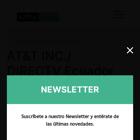
CONCENTRACIONES
AT&T INC./
DIRECTV Ecuador
Cía. Ltda
NEWSLETTER
(cumplimiento de
condiciones)
Suscríbete a nuestro Newsletter y entérate de
las últimas novedades.