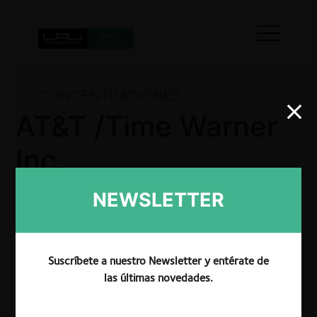
CONCENTRACIONES
AT&T /Time Warner
Inc.
NEWSLETTER
La CRPI aprobó de forma incondicional la adquisición
de Time Warner Inc. por parte de AT&T, al
considerar que la operación no genera efectos
Suscríbete a nuestro Newsletter y entérate de
horizontales que incrementen refuercen o creen
las últimas novedades.
poder de mercado, y que los operadores no pueden
realizar conductas de exclusión ni discriminación en