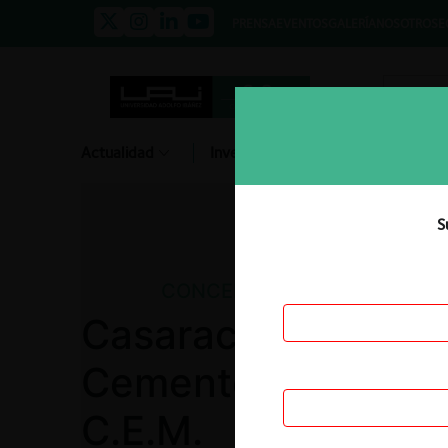
PRENSA
EVENTOS
GALERÍA
NOSOTROS
E
Actualidad
Investigación
Diálogo
S
CONCENTRACIONES
Casaracra S.A. / U
Cementera Nacion
C.E.M.