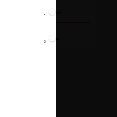
Conducta
Notificación obligatoria
Sí
No
Resultado
Aprobación incondicional
Sí
No