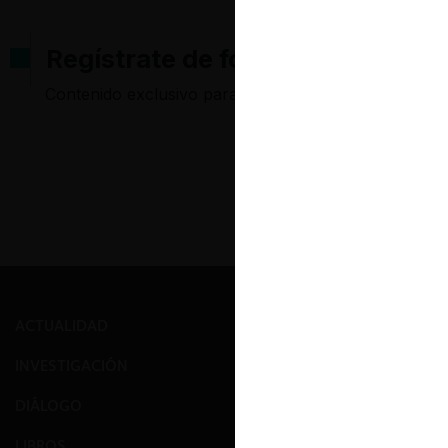
Regístrate de forma gratuita pa
Contenido exclusivo para los usuarios registrados d
ACTUALIDAD
PRENSA
INVESTIGACIÓN
EVENTOS
DIÁLOGO
GALERÍA
LIBROS
NOSOTROS