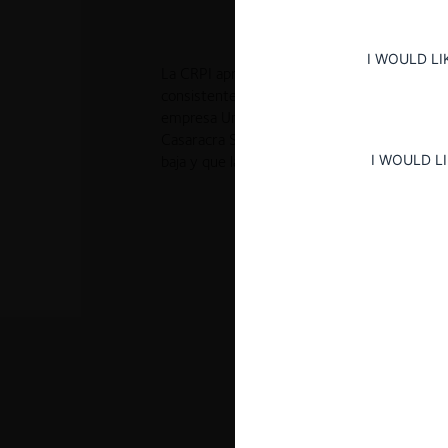
I WOULD LI
La CRPI aprobó de forma incondicional la o
consistente en la adquisición directa de la pa
empresa Unión Cementera Nacional UCEM C.
Casaracra S.A., al considerar que la particip
I WOULD L
baja y que la operación trae beneficios al 