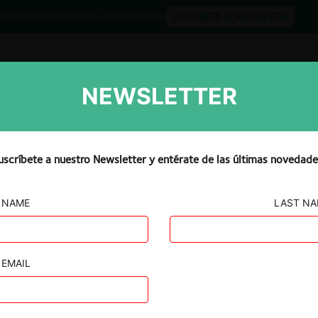
QUIPO
CONTACTO
PUBLICA CON NOSOTROS
SUSCRÍBETE AL NEWSLETTER
NEWSLETTER
Libros
Opinión
Podcast
uscríbete a nuestro Newsletter y entérate de las últimas novedade
NAME
LAST N
nión
al UCEM
EMAIL