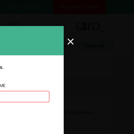
INICIAR SESIÓN
REGÍSTRATE GRATIS
Glosario
Jurisprudencia
Datos+IA
s.
AME
Autoridad
Comisión de Resolución de Primera
Instancia (CRPI)