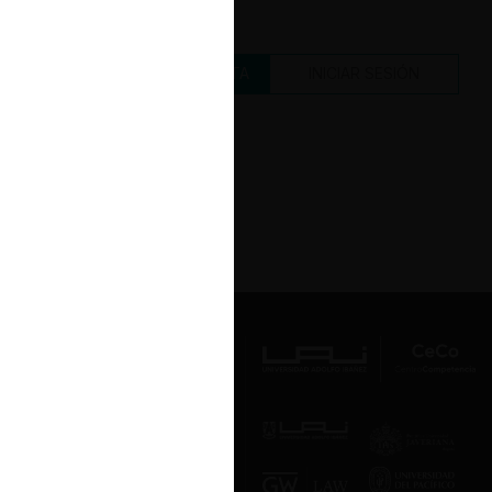
CREAR UNA CUENTA
INICIAR SESIÓN
Av. Presidente Errázuriz 3485, Las
Condes, Santiago de Chile.
Teléfono
(56 2) 2331 1000