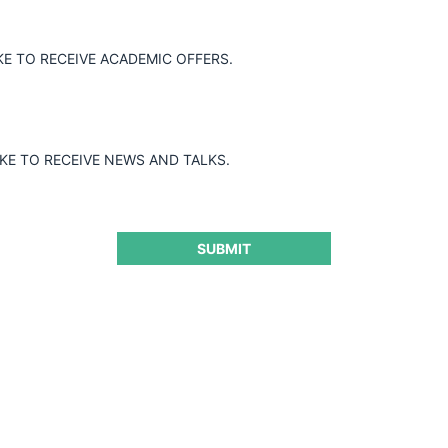
KE TO RECEIVE ACADEMIC OFFERS.
peración de concentración económica
rticipación mayoritaria de acciones de la
E.M. por parte de la empresa peruana
ación de los operadores involucrados es
IKE TO RECEIVE NEWS AND TALKS.
mercado de cemento.
SUBMIT