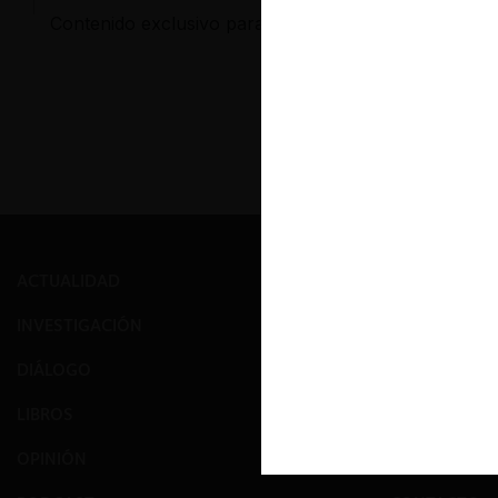
Contenido exclusivo para los usuarios registrados d
ACTUALIDAD
PRENSA
INVESTIGACIÓN
EVENTOS
DIÁLOGO
GALERÍA
LIBROS
NOSOTROS
OPINIÓN
EQUIPO