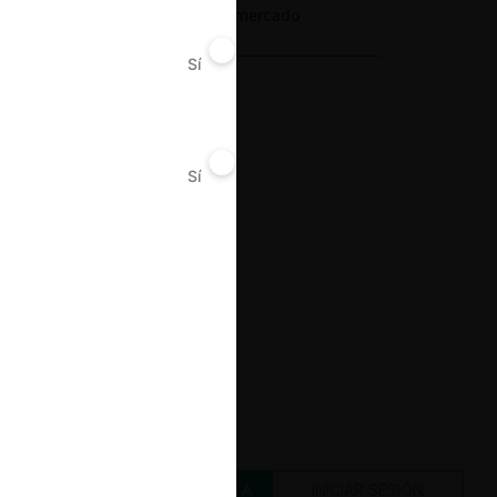
Abuso de poder de mercado
Sí
No
Resultado
Sanción
Sí
No
CREAR UNA CUENTA
INICIAR SESIÓN