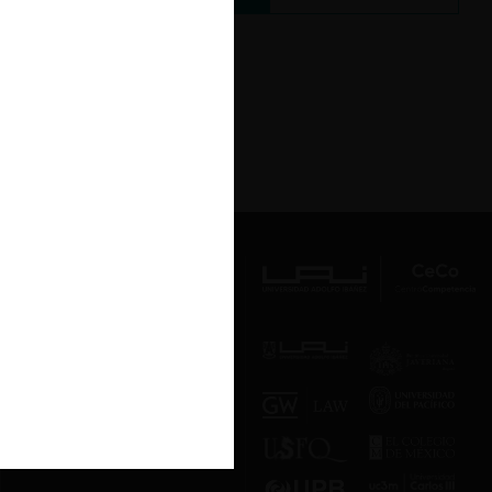
Av. Presidente Errázuriz 3485, Las
Condes, Santiago de Chile.
Teléfono
(56 2) 2331 1000