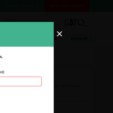
INICIAR SESIÓN
REGÍSTRATE GRATIS
Glosario
Jurisprudencia
Datos+IA
s.
AME
Autoridad
Comisión de Resolución de Primera
Instancia (CRPI)
Conducta