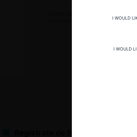
La CRPI constató la existencia de abuso de
I WOULD LI
económico CONECEL, motivo por el cual le 
I WOULD L
Regístrate de forma gratuita pa