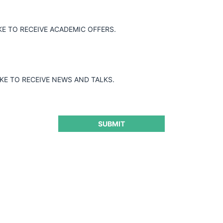
 poder de mercado por parte del operador
KE TO RECEIVE ACADEMIC OFFERS.
impuso una multa.
IKE TO RECEIVE NEWS AND TALKS.
SUBMIT
ra seguir leyendo este contenido