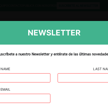
QUIPO
CONTACTO
PUBLICA CON NOSOTROS
SUSCRÍBETE AL NEWSLETTER
NEWSLETTER
Libros
Opinión
Podcast
uscríbete a nuestro Newsletter y entérate de las últimas novedade
NAME
LAST N
IVAS
L por abuso
EMAIL
ado