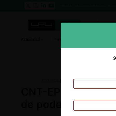
PRENSA
EVENTOS
GALERÍA
NOSOTROS
E
Actualidad
Investigación
Diálogo
S
CONDUCTAS ANTICOMPETIT
CNT-EP c. CONECE
de poder de merc