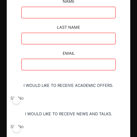
determinar que la cuota de mercado y modificación
NAME
de la estructura de mercado son poco significativos
y no presentan riesgos para la competencia.
LAST NAME
EMAIL
Autoridad
Comisión de Resolución de Primera
Instancia (CRPI)
I WOULD LIKE TO RECEIVE ACADEMIC OFFERS.
Sí
No
Conducta
Notificación obligatoria
I WOULD LIKE TO RECEIVE NEWS AND TALKS.
Sí
No
Resultado