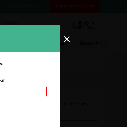
INICIAR SESIÓN
REGÍSTRATE GRATIS
Glosario
Jurisprudencia
Datos+IA
s.
AME
Autoridad
Comisión de Resolución de Primera
Instancia (CRPI)