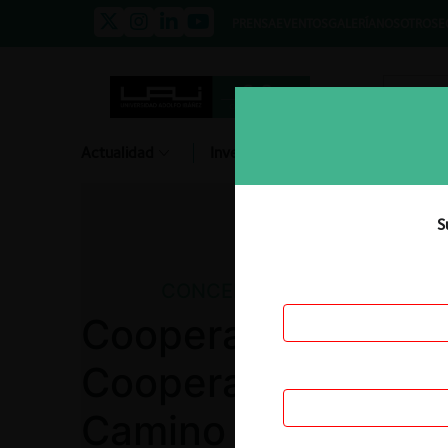
PRENSA
EVENTOS
GALERÍA
NOSOTROS
E
Actualidad
Investigación
Diálogo
S
CONCENTRACIONES
Cooperativa San J
Cooperativa de Aho
Camino de Luz Ltd