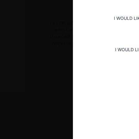
I WOULD LI
La CRPI autorizó de forma incondicional la a
Crédito Camino de Luz Ltda. por parte de l
la concentración no era capaz de generar un
competitivos en el mercado analizado.
I WOULD L