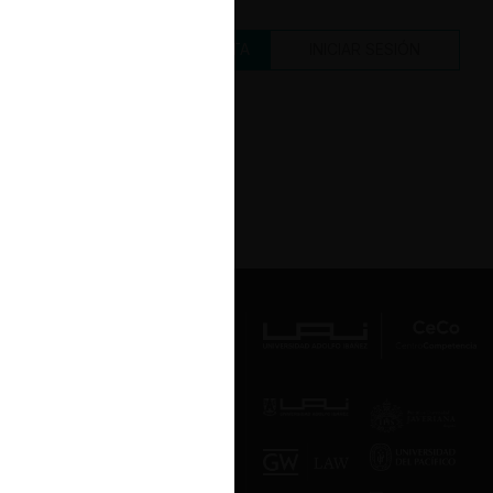
CREAR UNA CUENTA
INICIAR SESIÓN
Av. Presidente Errázuriz 3485, Las
Condes, Santiago de Chile.
Teléfono
(56 2) 2331 1000