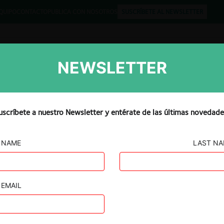
QUIPO
CONTACTO
PUBLICA CON NOSOTROS
SUSCRÍBETE AL NEWSLETTER
NEWSLETTER
Libros
Opinión
Podcast
uscríbete a nuestro Newsletter y entérate de las últimas novedade
NAME
LAST N
osé/
rro y Crédito
EMAIL
a.