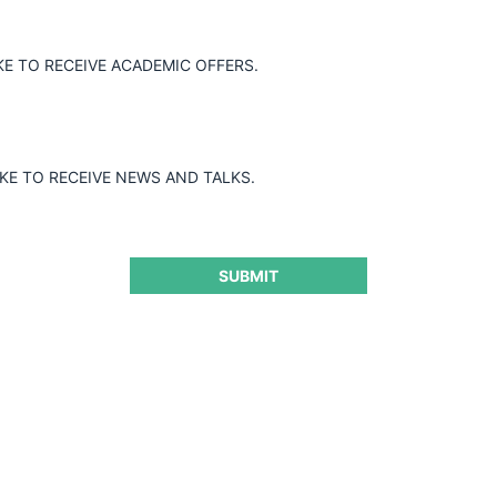
KE TO RECEIVE ACADEMIC OFFERS.
dquisición de la Cooperativa de Ahorro y
a Cooperativa San José, considerando que
a posición dominante ni riesgos
IKE TO RECEIVE NEWS AND TALKS.
SUBMIT