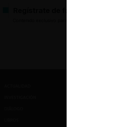
Regístrate de forma gratuita pa
Contenido exclusivo para los usuarios registrados d
ACTUALIDAD
PRENSA
INVESTIGACIÓN
EVENTOS
DIÁLOGO
GALERÍA
LIBROS
NOSOTROS