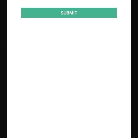
SUBMIT
Resultado
Aprobación incondicional y Archivo.
Regístrate de forma gratuita para
seguir leyendo este contenido
Contenido exclusivo para los usuarios registrados de
CeCo