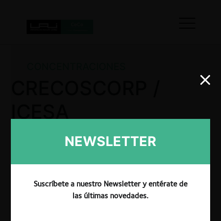
CONCENTRACIONES
CRECOSCORP /
ICESA
NEWSLETTER
La CRPI autorizó incondicionalmente la operación de
concentración económica entre CRECOSCORP e
ICESA al concluir que no generaría efectos
Suscríbete a nuestro Newsletter y entérate de
significativos en los mercados relevantes. A pesar de
las últimas novedades.
los traslapes horizontales identificados en los
mercados de venta al por menor de