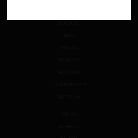
INVESTIGACIÓN
DIÁLOGO
LIBROS
OPINIÓN
PODCAST
GLOSARIO
JURISPRUDENCIA
DATOS+IA
PRENSA
EVENTOS