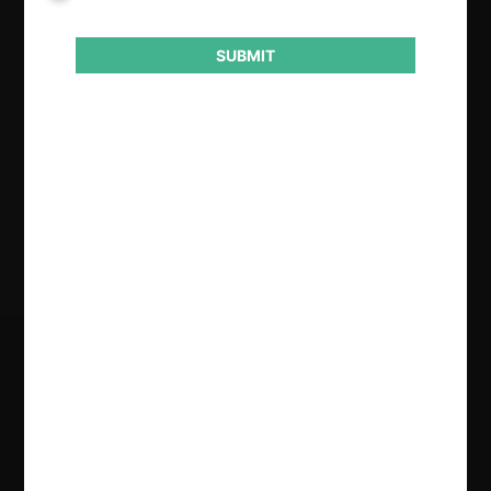
Instancia (CRPI)
SUBMIT
Conducta
Notificación obligatoria
Resultado
Nulidad