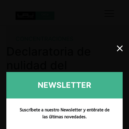
CONCENTRACIONES
Declaratoria de
nulidad del
proceso por falta
NEWSLETTER
de información
esencial en la
Suscríbete a nuestro Newsletter y entérate de
etapa de
las últimas novedades.