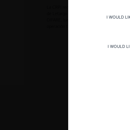
La CRPI rechazó la notificación obligatoria d
de Letargo del Ecuador S.A. por parte de Di
I WOULD LI
DIFARE, luego de determinar que incluso im
operación tiene capacidad de generar efecto
I WOULD L