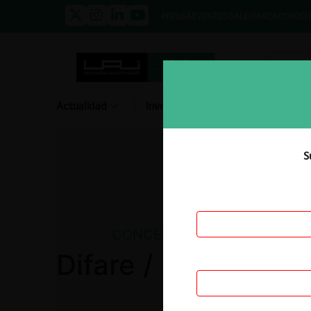
PRENSA
EVENTOS
GALERÍA
NOSOTROS
E
Actualidad
Investigación
Diálogo
S
CONCENTRACIONES
Difare / Letargo de