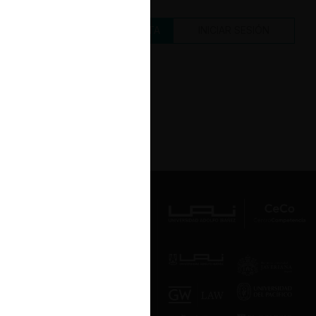
CREAR UNA CUENTA
INICIAR SESIÓN
Av. Presidente Errázuriz 3485, Las
Condes, Santiago de Chile.
Teléfono
(56 2) 2331 1000