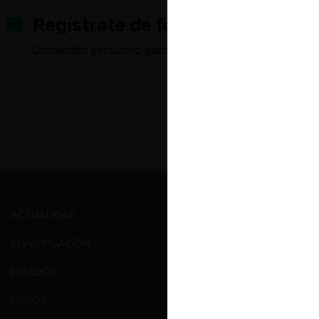
Regístrate de forma gratuita pa
Contenido exclusivo para los usuarios registrados d
ACTUALIDAD
PRENSA
INVESTIGACIÓN
EVENTOS
DIÁLOGO
GALERÍA
LIBROS
NOSOTROS