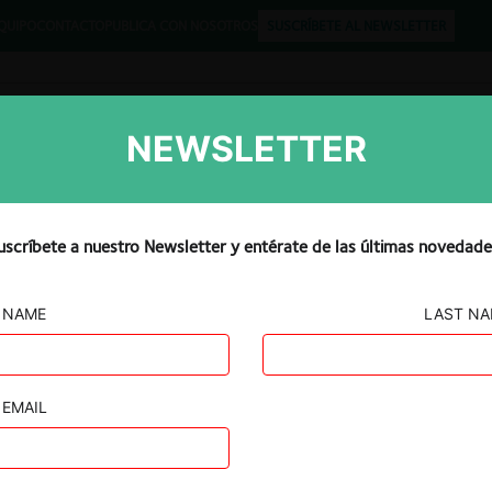
QUIPO
CONTACTO
PUBLICA CON NOSOTROS
SUSCRÍBETE AL NEWSLETTER
NEWSLETTER
Libros
Opinión
Podcast
uscríbete a nuestro Newsletter y entérate de las últimas novedade
NAME
LAST N
l Ecuador
EMAIL