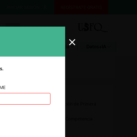
INICIAR SESIÓN
REGÍSTRATE GRATIS
Glosario
Jurisprudencia
Datos+IA
s.
AME
Autoridad
Comisión de Resolución de Primera
Instancia (CRPI)
Superintendente de Competencia
Económica (SCE)