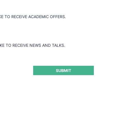
e concentración que implica la adquisición
stribuidora farmacéutica ecuatoriana
KE TO RECEIVE ACADEMIC OFFERS.
poniendo remedios estructurales, la
s nocivos a la competencia.
IKE TO RECEIVE NEWS AND TALKS.
SUBMIT