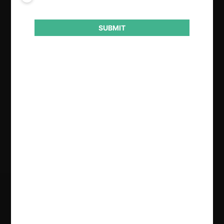
Autoridad
SUBMIT
Comisión de Resolución de Primera
Instancia (CRPI)
Conducta
Competencia desleal
Resultado
Sanción