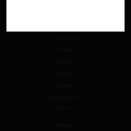
ACTUALIDAD
INVESTIGACIÓN
DIÁLOGO
LIBROS
OPINIÓN
PODCAST
GLOSARIO
JURISPRUDENCIA
DATOS+IA
PRENSA