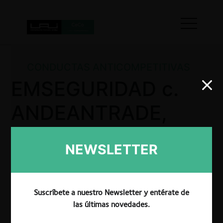
CONDUCTAS ANTICOMPETITIVAS
EMSEGURIDAD c.
ANDEANTRADE,
MEGASUPPLY,
NEWSLETTER
FULLTEC por
prácticas desleales
Suscríbete a nuestro Newsletter y entérate de
las últimas novedades.