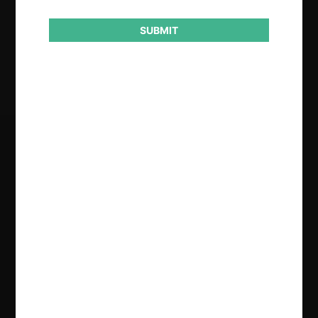
SUBMIT
Resultado
Aprobación incondicional
Regístrate de forma gratuita para
seguir leyendo este contenido
Contenido exclusivo para los usuarios registrados de
CeCo