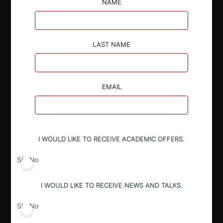
preocupación de efectos anticompetitivos y que la
NAME
cuota de participación conjunta de los operadores no
les permitiría ostentar posición de dominio.
LAST NAME
EMAIL
Autoridad
Comisión de Resolución de Primera
Instancia (CRPI)
I WOULD LIKE TO RECEIVE ACADEMIC OFFERS.
Sí
No
Conducta
Notificación obligatoria
I WOULD LIKE TO RECEIVE NEWS AND TALKS.
Sí
No
Resultado