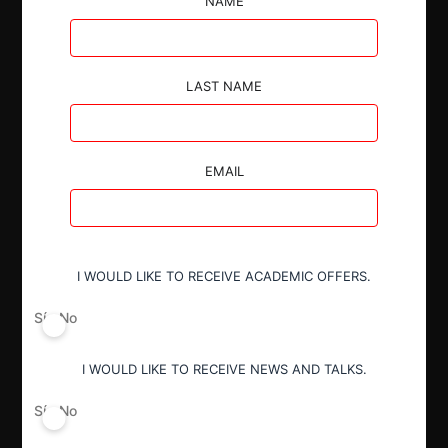
de los mercados detallados.
NAME
LAST NAME
Autoridad
EMAIL
Comisión de Resolución de Primera
Instancia (CRPI)
I WOULD LIKE TO RECEIVE ACADEMIC OFFERS.
Conducta
Notificación obligatoria
Sí
No
I WOULD LIKE TO RECEIVE NEWS AND TALKS.
Resultado
Aprobación incondicional
Sí
No