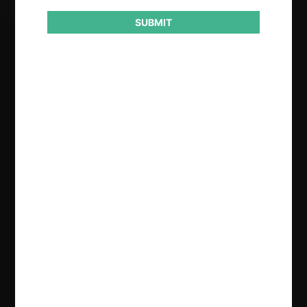
SUBMIT
Regístrate de forma gratuita para
seguir leyendo este contenido
Contenido exclusivo para los usuarios registrados de
CeCo
CREAR UNA CUENTA
INICIAR SESIÓN