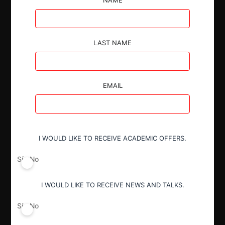
LAST NAME
Autoridad
Comisión de Resolución de Primera
EMAIL
Instancia (CRPI)
Conducta
I WOULD LIKE TO RECEIVE ACADEMIC OFFERS.
Notificación obligatoria
Sí
No
Resultado
I WOULD LIKE TO RECEIVE NEWS AND TALKS.
Aprobación incondicional
Sí
No