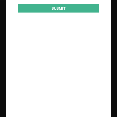
SUBMIT
Regístrate de forma gratuita para
seguir leyendo este contenido
Contenido exclusivo para los usuarios registrados de
CeCo
CREAR UNA CUENTA
INICIAR SESIÓN