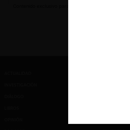
Contenido exclusivo para los usuarios registrados d
ACTUALIDAD
PRENSA
INVESTIGACIÓN
EVENTOS
DIÁLOGO
GALERÍA
LIBROS
NOSOTROS
OPINIÓN
EQUIPO