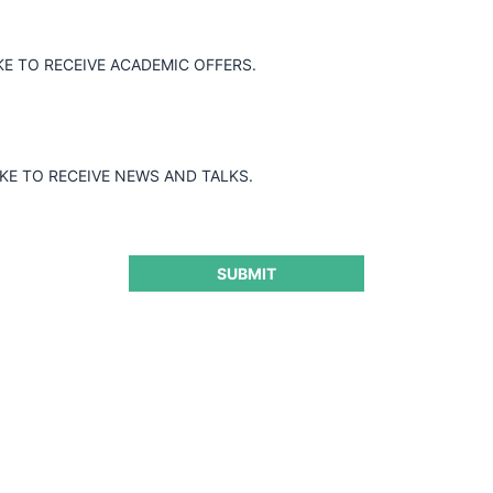
ncentración obligatoria de Tabacarcen S.A.
st S.A., tras determinar que no se
sea de obligatoria notificación.
KE TO RECEIVE ACADEMIC OFFERS.
IKE TO RECEIVE NEWS AND TALKS.
SUBMIT
ra seguir leyendo este contenido