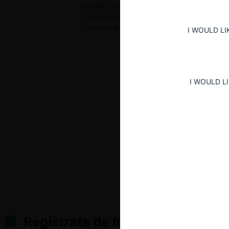
La CRPI decidió inhibir la notificación de co
Tababela Cargo Center por parte de Omninve
cumplian los requisitos para que la operación 
I WOULD LI
I WOULD L
Regístrate de forma gratuita pa