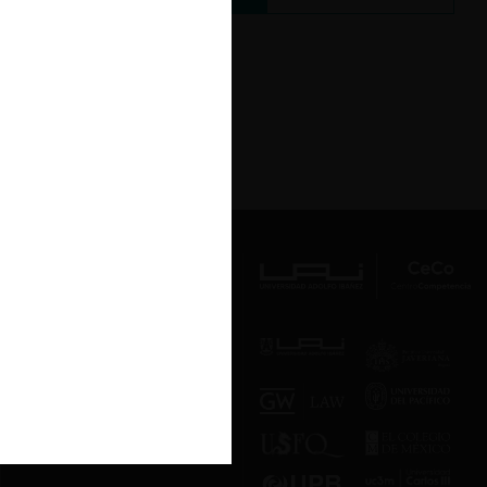
Av. Presidente Errázuriz 3485, Las
Condes, Santiago de Chile.
Teléfono
(56 2) 2331 1000