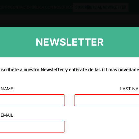
QUIPO
CONTACTO
PUBLICA CON NOSOTROS
SUSCRÍBETE AL NEWSLETTER
NEWSLETTER
Libros
Opinión
Podcast
uscríbete a nuestro Newsletter y entérate de las últimas novedade
NAME
LAST N
arcen
EMAIL