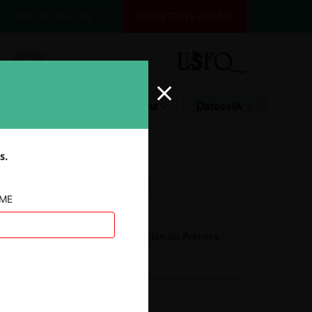
INICIAR SESIÓN
REGÍSTRATE GRATIS
Glosario
Jurisprudencia
Datos+IA
s.
AME
Autoridad
Comisión de Resolución de Primera
Instancia (CRPI)
Conducta