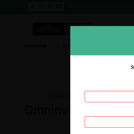
PRENSA
EVENTOS
GALERÍA
NOSOTROS
E
Actualidad
Investigación
Diálogo
S
CONCENTRACIONES
Omninvest / Tabac