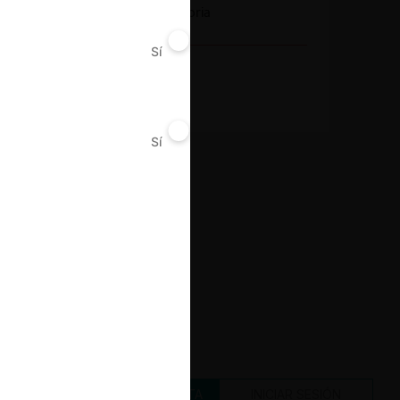
Notificación obligatoria
Sí
No
Resultado
Otro: Inhibición
Sí
No
CREAR UNA CUENTA
INICIAR SESIÓN