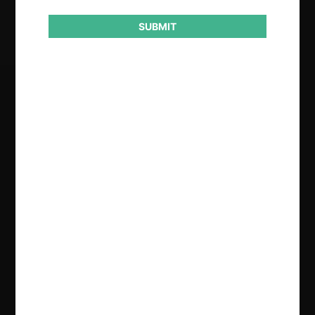
Sanción
SUBMIT
Regístrate de forma gratuita para
seguir leyendo este contenido
Contenido exclusivo para los usuarios registrados de
CeCo
CREAR UNA CUENTA
INICIAR SESIÓN