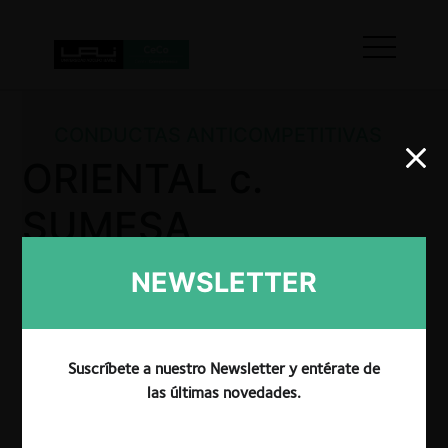
CONDUCTAS ANTICOMPETITIVAS
ORIENTAL c.
SUMESA
NEWSLETTER
La CRPI determinó que SUMESA incurrió en actos
de competencia desleal mediante publicidad
comparativa y denigración contra ORIENTAL.
Suscríbete a nuestro Newsletter y entérate de
Aunque no se mencionó directamente a FIDEO
las últimas novedades.
CHINO ORIENTAL, la publicidad contenía alusiones
claras que inducían a los consumidores a identificarlo.