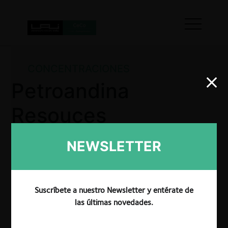
CONCENTRACIONES
Petroandina
Resouces
Corporation N.V /
NEWSLETTER
ACIP OIL Ecuador
B.V
Suscríbete a nuestro Newsletter y entérate de
las últimas novedades.