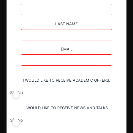
Autoridad
LAST NAME
Comisión de Resolución de Primera
Instancia (CRPI)
EMAIL
Conducta
Notificación obligatoria
I WOULD LIKE TO RECEIVE ACADEMIC OFFERS.
Resultado
Sí
No
Aprobación incondicional
I WOULD LIKE TO RECEIVE NEWS AND TALKS.
Sí
No