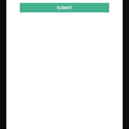
SUBMIT
Regístrate de forma gratuita para
seguir leyendo este contenido
Contenido exclusivo para los usuarios registrados de
CeCo
CREAR UNA CUENTA
INICIAR SESIÓN