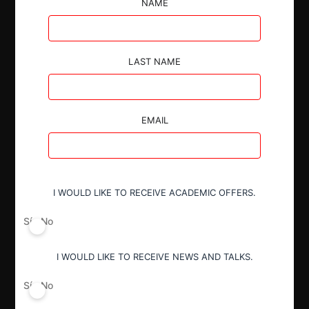
adquirida no participa de forma directa en el mercado
NAME
ecuatoriano y que la concentración económica no
generaría preocupación en el mercado.
LAST NAME
EMAIL
Autoridad
Comisión de Resolución de Primera
Instancia (CRPI)
I WOULD LIKE TO RECEIVE ACADEMIC OFFERS.
Sí
No
Conducta
Notificación obligatoria
I WOULD LIKE TO RECEIVE NEWS AND TALKS.
Sí
No
Resultado