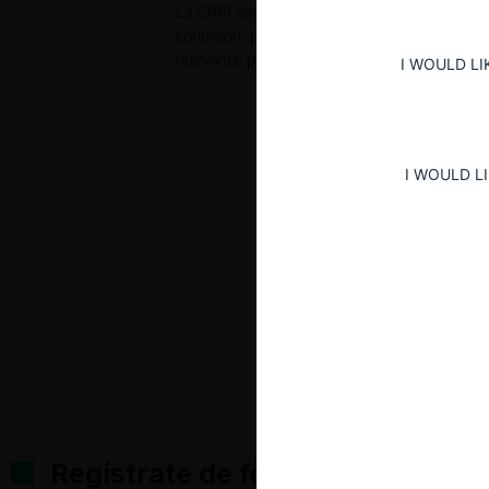
La CRPI aprobó la concentración entre RE
condición, pues, la autoridad consideró que n
relevante producto de la misma.
I WOULD LI
I WOULD L
Regístrate de forma gratuita pa