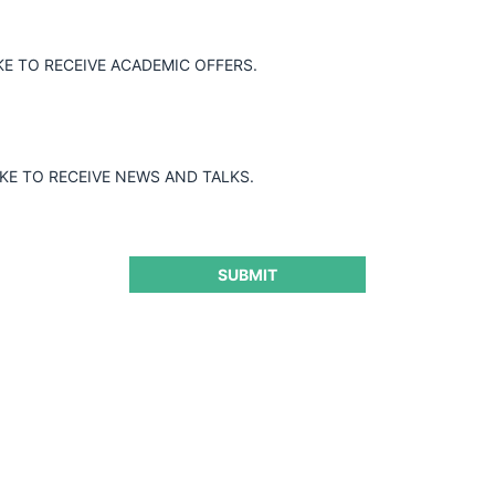
PSOL BUTANO y ABASTIBLE sin alguna
o existiría una afectación al mercado
KE TO RECEIVE ACADEMIC OFFERS.
IKE TO RECEIVE NEWS AND TALKS.
SUBMIT
ra seguir leyendo este contenido