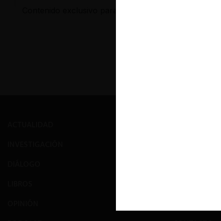
Contenido exclusivo para los usuarios registrados d
ACTUALIDAD
PRENSA
INVESTIGACIÓN
EVENTOS
DIÁLOGO
GALERÍA
LIBROS
NOSOTROS
OPINIÓN
EQUIPO