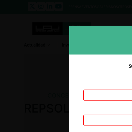
PRENSA
EVENTOS
GALERÍA
NOSOTROS
E
Actualidad
Investigación
Diálogo
S
CONCENTRACIONES
REPSOL BUTANO /