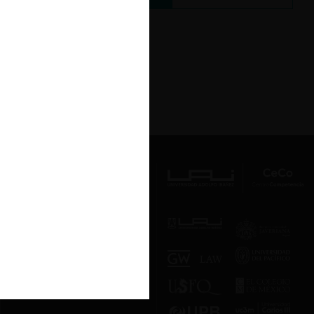
Av. Presidente Errázuriz 3485, Las
Condes, Santiago de Chile.
Teléfono
(56 2) 2331 1000