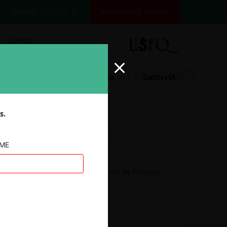
INICIAR SESIÓN
REGÍSTRATE GRATIS
Glosario
Jurisprudencia
Datos+IA
s.
AME
Autoridad
Comisión de Resolución de Primera
Instancia (CRPI)
Conducta