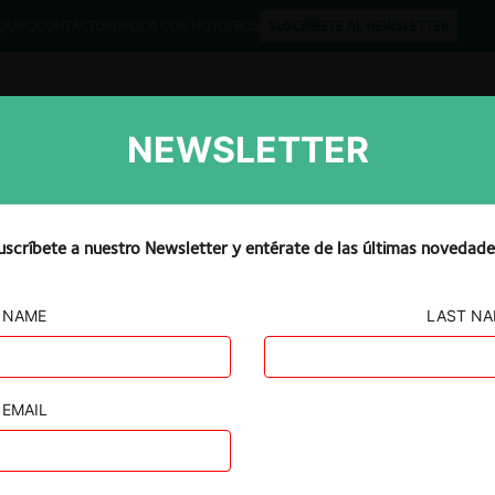
QUIPO
CONTACTO
PUBLICA CON NOSOTROS
SUSCRÍBETE AL NEWSLETTER
NEWSLETTER
Libros
Opinión
Podcast
uscríbete a nuestro Newsletter y entérate de las últimas novedade
NAME
LAST N
 ABASTIBLE
EMAIL