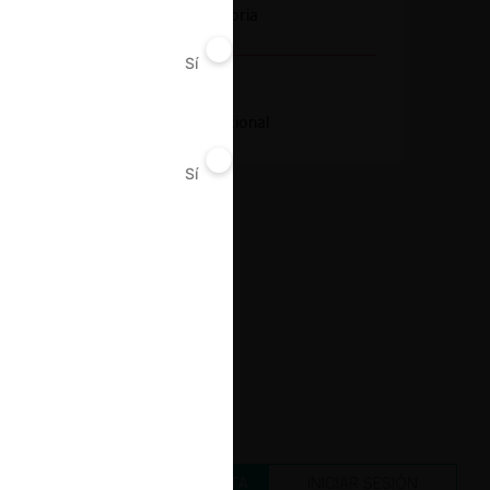
Notificación obligatoria
Sí
No
Resultado
Aprobación incondicional
Sí
No
CREAR UNA CUENTA
INICIAR SESIÓN