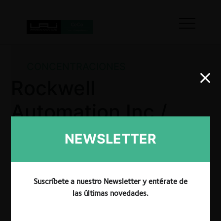
CONCENTRACIONES
Rockwell
Automation Inc /
Schlumberger
NEWSLETTER
Limited
Suscríbete a nuestro Newsletter y entérate de
las últimas novedades.
La CRPI aprobó sin condiciones el joint venture de
Schlumberger Limited con Rockwell Automation Inc,