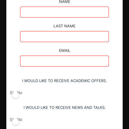
NAME
tras descartar traslape horizontal y ser una
operación suficiente para eliminar cualquier conducta
unilateral o coordinada.
LAST NAME
EMAIL
Autoridad
Comisión de Resolución de Primera
Instancia (CRPI)
I WOULD LIKE TO RECEIVE ACADEMIC OFFERS.
Sí
No
Conducta
Notificación obligatoria
I WOULD LIKE TO RECEIVE NEWS AND TALKS.
Sí
No
Resultado