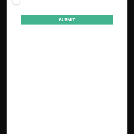
colaborar con la SCE.
SUBMIT
Autoridad
Comisión de Resolución de Primera
Instancia (CRPI)
Conducta
Vicio en la entrega de información
Resultado
Archivo