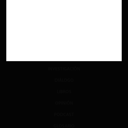
ACTUALIDAD
INVESTIGACIÓN
DIÁLOGO
LIBROS
OPINIÓN
PODCAST
GLOSARIO