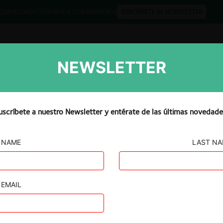
QUIPO
CONTACTO
PUBLICA CON NOSOTROS
SUSCRÍBETE AL NEWSLETTER
NEWSLETTER
Libros
Opinión
Podcast
uscríbete a nuestro Newsletter y entérate de las últimas novedade
NAME
LAST N
IVAS
CEROS por
EMAIL
s