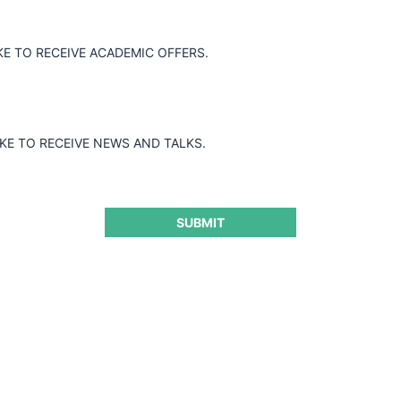
rió en prácticas desleales en las
KE TO RECEIVE ACADEMIC OFFERS.
 y prácticas agresivas de acoso,
 los numerales 2,9 y 10 del literal a) del
IKE TO RECEIVE NEWS AND TALKS.
SUBMIT