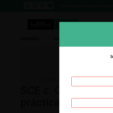
PRENSA
EVENTOS
GALERÍA
NOSOTROS
E
Actualidad
Investigación
Diálogo
S
CONDUCTAS ANTICOMPETIT
SCE c. COSTACRU
prácticas desleale