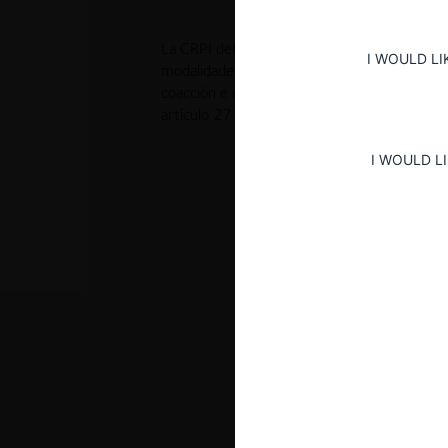
La CRPI determinó que COSTACRUCEROS incur
I WOULD LI
modalidades de engaño, violación de normas,
coacción e influencia indebida, contenidas en
artículo 27 de la LORCPM.
I WOULD L