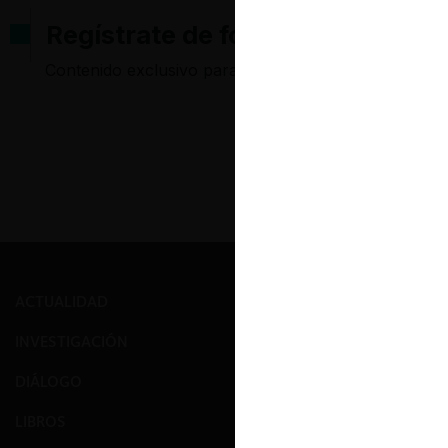
Regístrate de forma gratuita pa
Contenido exclusivo para los usuarios registrados d
ACTUALIDAD
PRENSA
INVESTIGACIÓN
EVENTOS
DIÁLOGO
GALERÍA
LIBROS
NOSOTROS