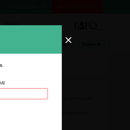
INICIAR SESIÓN
REGÍSTRATE GRATIS
Glosario
Jurisprudencia
Datos+IA
s.
AME
Autoridad
Comisión de Resolución de Primera
Instancia (CRPI)
Superintendente de Competencia
Económica (SCE)