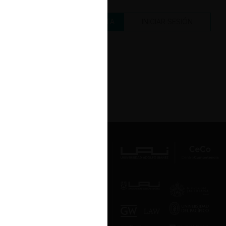
CREAR UNA CUENTA
INICIAR SESIÓN
Av. Presidente Errázuriz 3485, Las
Condes, Santiago de Chile.
Teléfono
(56 2) 2331 1000