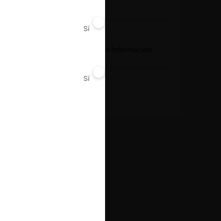
Instancia (CRPI)
Sí
No
Conducta
Vicio en la entrega de información
Sí
No
Resultado
Archivo