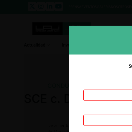
PRENSA
EVENTOS
GALERÍA
NOSOTROS
E
Actualidad
Investigación
Diálogo
S
CONDUCTAS NO ANTICOMPE
SCE c. DINADEC
De acuerdo con el artículo 50 de la Ley Orgá
de Mercado (LORCPM), toda persona natural o