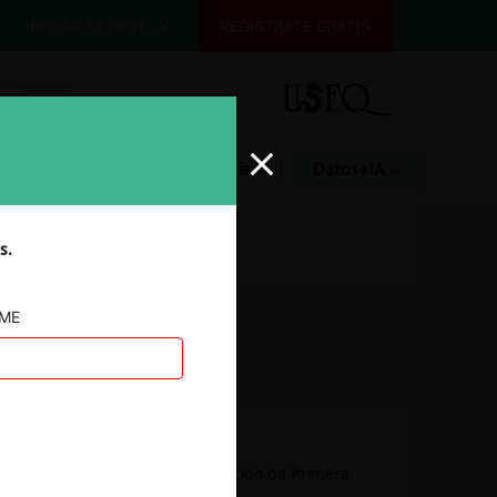
INICIAR SESIÓN
REGÍSTRATE GRATIS
Glosario
Jurisprudencia
Datos+IA
s.
AME
Autoridad
Comisión de Resolución de Primera