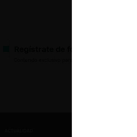
Regístrate de forma gratuita pa
Contenido exclusivo para los usuarios registrados d
ACTUALIDAD
PRENSA