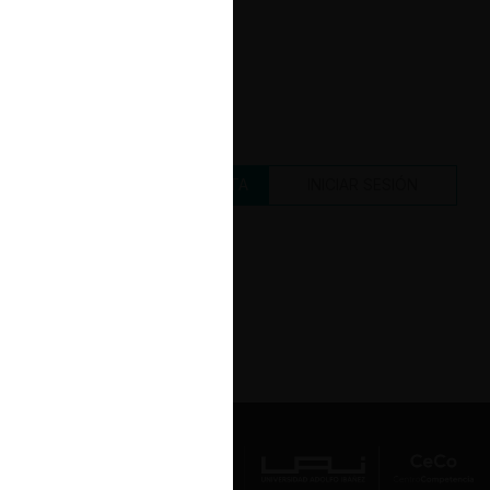
CREAR UNA CUENTA
INICIAR SESIÓN
Av. Presidente Errázuriz 3485, Las
Condes, Santiago de Chile.