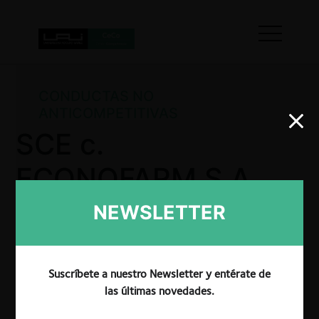
CONDUCTAS NO
ANTICOMPETITIVAS
SCE c.
ECONOFARM S.A.,
REPORVERDE CIA
NEWSLETTER
LTDA. y WESTERN
PHARMACEUTICAL
Suscríbete a nuestro Newsletter y entérate de
las últimas novedades.
S.A., por vicio en la