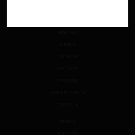
ACTUALIDAD
INVESTIGACIÓN
DIÁLOGO
LIBROS
OPINIÓN
PODCAST
GLOSARIO
JURISPRUDENCIA
DATOS+IA
PRENSA
EVENTOS