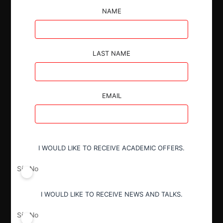
NAME
entrega de
información
LAST NAME
La CRPI declaró el incumplimiento en la obligación de
EMAIL
entrega de información e impuso una sanción a los
operadores económicos ECONOFARM S.A. y
WESTERN PHARMACEUTICAL S.A.
I WOULD LIKE TO RECEIVE ACADEMIC OFFERS.
Sí
No
I WOULD LIKE TO RECEIVE NEWS AND TALKS.
Autoridad
Comisión de Resolución de Primera
Sí
No