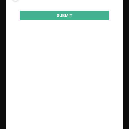
Instancia (CRPI)
Superintendente de Competencia
SUBMIT
Económica (SCE)
Conducta
Vicio en la entrega de información
Resultado
Sanción