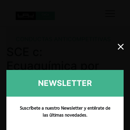
CONDUCTAS ANTICOMPETITIVAS
SCE c:
Ecuaquímica por
incumplimiento de
NEWSLETTER
requisito en
etiquetados
Suscríbete a nuestro Newsletter y entérate de
las últimas novedades.