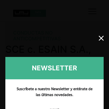
CONDUCTAS NO
ANTICOMPETITIVAS
SCE c. ESAIN S.A.,
por vicio en la
NEWSLETTER
entrega de
información
Suscríbete a nuestro Newsletter y entérate de
las últimas novedades.
La CRPI imputó una sanción al operador económico