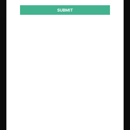
SUBMIT
Regístrate de forma gratuita para
seguir leyendo este contenido
Contenido exclusivo para los usuarios registrados de
CeCo
CREAR UNA CUENTA
INICIAR SESIÓN