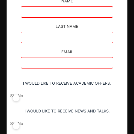
NAME
ESAIN S.A., al evidenciar que existe un
incumplimiento en la entrega de información.
LAST NAME
EMAIL
Autoridad
Comisión de Resolución de Primera
Instancia (CRPI)
I WOULD LIKE TO RECEIVE ACADEMIC OFFERS.
Conducta
Sí
No
Vicio en la entrega de información
I WOULD LIKE TO RECEIVE NEWS AND TALKS.
Resultado
Sí
No
Sanción