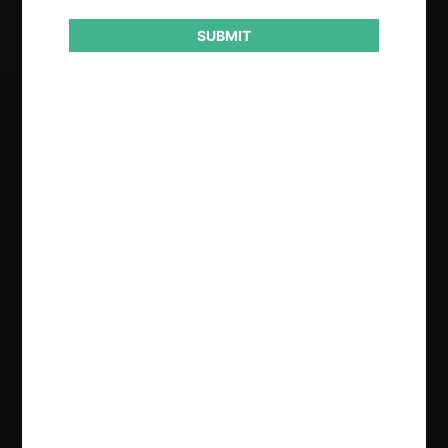
Sanción
SUBMIT
Regístrate de forma gratuita para
seguir leyendo este contenido
Contenido exclusivo para los usuarios registrados de
CeCo
CREAR UNA CUENTA
INICIAR SESIÓN