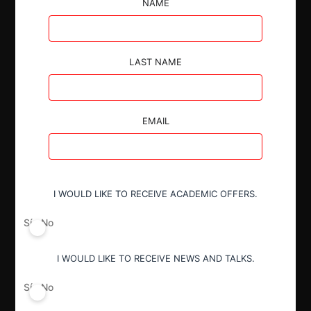
de libros de inglés, cd y acceso a una plataforma, y
NAME
que el consumidor deberá realizar el aprendizaje de
forma autodidacta
LAST NAME
EMAIL
Autoridad
Comisión de Resolución de Primera
Instancia (CRPI)
I WOULD LIKE TO RECEIVE ACADEMIC OFFERS.
Sí
No
Conducta
Competencia desleal
I WOULD LIKE TO RECEIVE NEWS AND TALKS.
Sí
No
Resultado