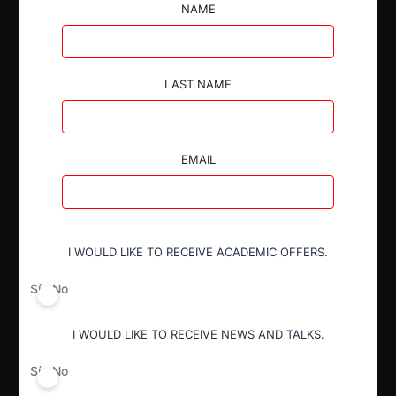
NAME
La SCE sancionó a IMPORCODELZA por la demora
en la entrega de información requerida por la
Intendencia Zonal 8.
LAST NAME
EMAIL
Autoridad
Comisión de Resolución de Primera
I WOULD LIKE TO RECEIVE ACADEMIC OFFERS.
Instancia (CRPI)
Superintendente de Competencia
Sí
No
Económica (SCE)
I WOULD LIKE TO RECEIVE NEWS AND TALKS.
Conducta
Sí
No
Vicio en la entrega de información