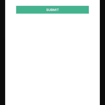
SUBMIT
Resultado
Sanción
Regístrate de forma gratuita para
seguir leyendo este contenido
Contenido exclusivo para los usuarios registrados de
CeCo
CREAR UNA CUENTA
INICIAR SESIÓN