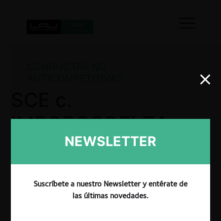
CONDUCTAS NO
ANTICOMPETITIVAS
SCE c.
IMPORCODELZA
NEWSLETTER
por vicio en la
entrega de
Suscríbete a nuestro Newsletter y entérate de
información
las últimas novedades.